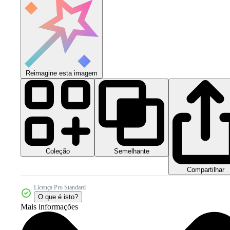
Reimagine esta imagem
Coleção
Semelhante
Compartilhar
Licença Pro Standard
O que é isto?
Mais informações