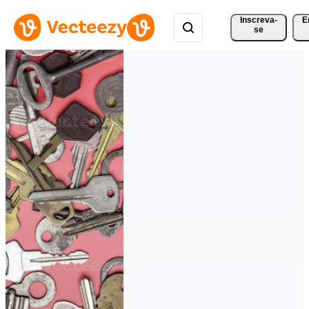
Inscreva-
E
se