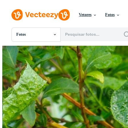
Vetores
Fotos
Fotos
Todas Imagens
Fotos
PNGs
PSDs
SVGs
Modelos
Vetores
Videos
Motion graphics
Imagens Editoriais
Eventos Editoriais