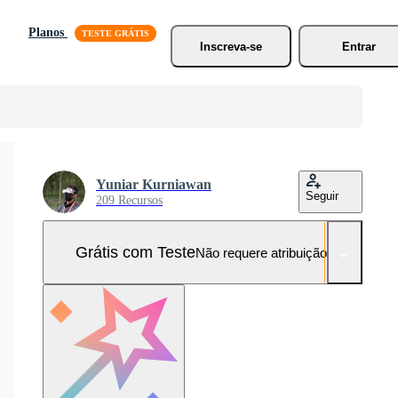
Planos
Inscreva-se
Entrar
Yuniar Kurniawan
Seguir
209 Recursos
Grátis com Teste
Não requere atribuição!