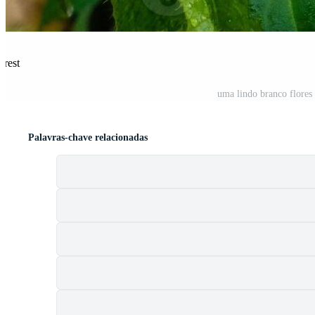
erest
uma lindo branco flores
Palavras-chave relacionadas