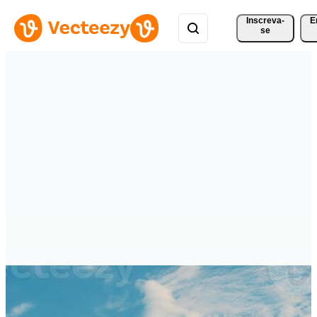
Inscreva-
E
se