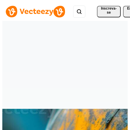
Inscreva-
E
se