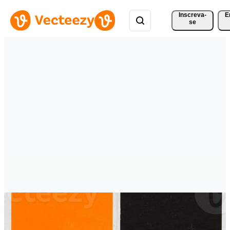
Inscreva-
E
se