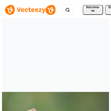
Inscreva-
E
se