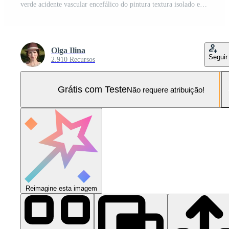
verde acidente vascular encefálico do pintura textura isolado em branco fundo Foto Pro
Olga Ilina
Seguir
2.910 Recursos
Grátis com Teste
Não requere atribuição!
Reimagine esta imagem