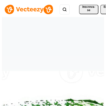
Inscreva-
E
se