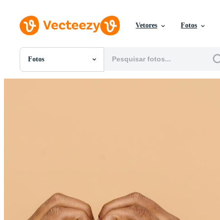
Vetores
Fotos
Fotos
Todas Imagens
Fotos
PNGs
PSDs
SVGs
Modelos
Vetores
Videos
Motion graphics
Imagens Editoriais
Eventos Editoriais