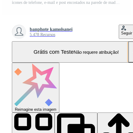
ícones de telefone, e-mail e post encostados na parede de madeira. copie o espaço. Contate-Nos. Foto Pro
banphote kamolsanei
Seguir
5.478 Recursos
Grátis com Teste
Não requere atribuição!
Reimagine esta imagem