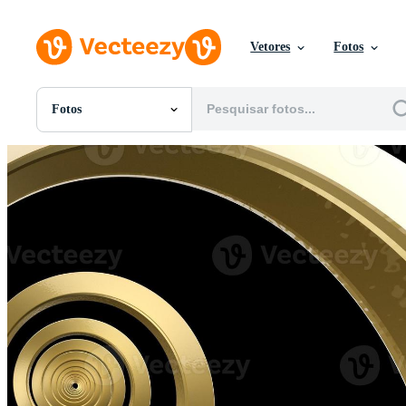
Vetores
Fotos
Fotos
Todas Imagens
Fotos
PNGs
PSDs
SVGs
Modelos
Vetores
Videos
Motion graphics
Imagens Editoriais
Eventos Editoriais