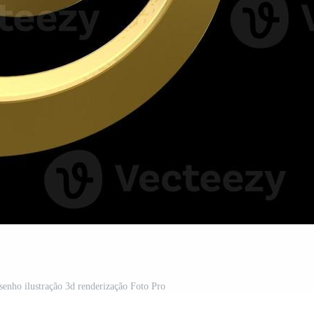
senho ilustração 3d renderização Foto Pro