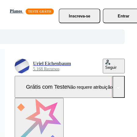
Planos
Inscreva-se
Entrar
Uriel Eichenbaum
Seguir
5.168 Recursos
Grátis com Teste
Não requere atribuição!