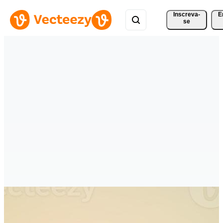
Inscreva-
E
se