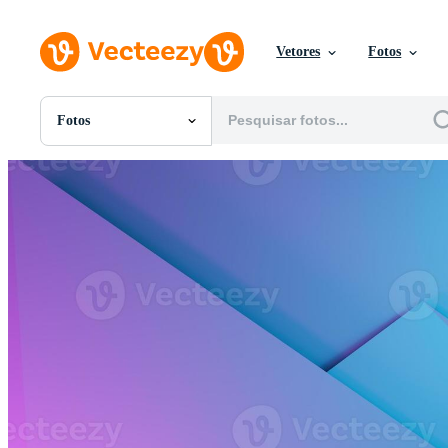
Vetores
Fotos
Fotos
Todas Imagens
Fotos
PNGs
PSDs
SVGs
Modelos
Vetores
Videos
Motion graphics
Imagens Editoriais
Eventos Editoriais