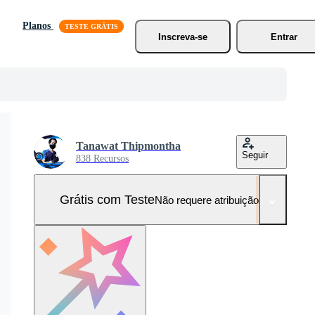
Planos
Inscreva-se
Entrar
Tanawat Thipmontha
Seguir
838 Recursos
Grátis com Teste
Não requere atribuição!