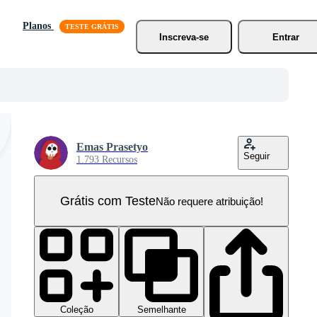
Planos
Inscreva-se
Entrar
Emas Prasetyo
Seguir
1.793 Recursos
Grátis com Teste
Não requere atribuição!
Coleção
Semelhante