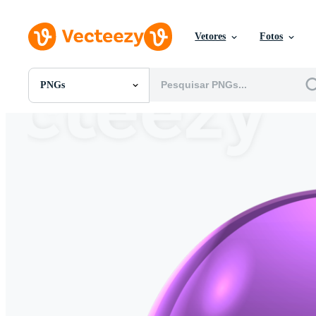
Vetores
Fotos
PNGs
Todas Imagens
Fotos
PNGs
PSDs
SVGs
Modelos
Vetores
Videos
Motion graphics
Imagens Editoriais
Eventos Editoriais