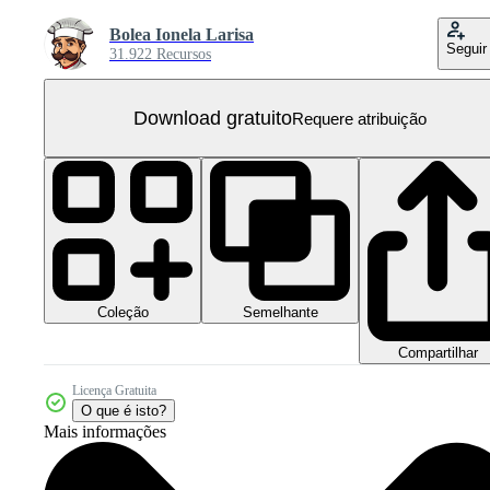
Bolea Ionela Larisa
Seguir
31.922 Recursos
Download gratuito
Requere atribuição
Coleção
Semelhante
Compartilhar
Licença Gratuita
O que é isto?
Mais informações