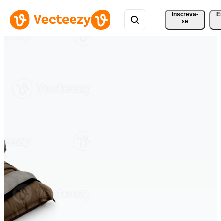
Inscreva-
E
se