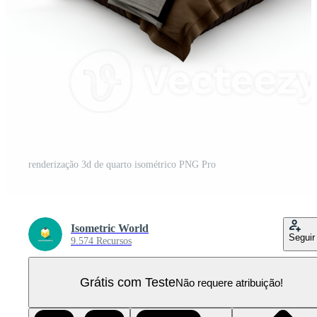
renderização 3d de quarto isométrico PNG Pro
Isometric World
Seguir
9.574 Recursos
Grátis com Teste
Não requere atribuição!