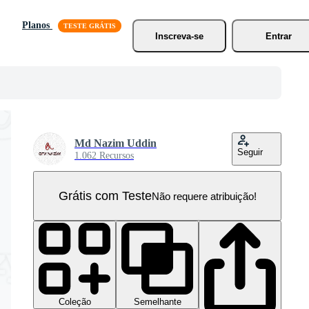
Planos
Inscreva-se
Entrar
Md Nazim Uddin
Seguir
1.062 Recursos
Grátis com Teste
Não requere atribuição!
Coleção
Semelhante