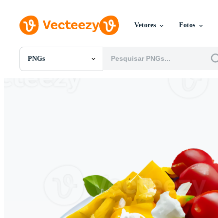
Vetores
Fotos
PNGs
Todas Imagens
Fotos
PNGs
PSDs
SVGs
Modelos
Vetores
Videos
Motion graphics
Imagens Editoriais
Eventos Editoriais