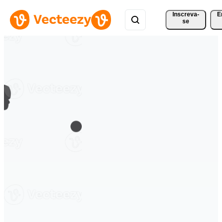
Inscreva-
E
se