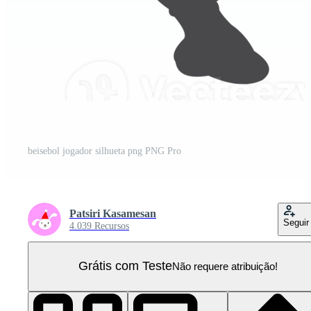
beisebol jogador silhueta png PNG Pro
Patsiri Kasamesan
Seguir
4.039 Recursos
Grátis com Teste
Não requere atribuição!