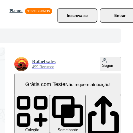
Planos
Inscreva-se
Entrar
Rafael sales
Seguir
499 Recursos
Grátis com Teste
Não requere atribuição!
Coleção
Semelhante