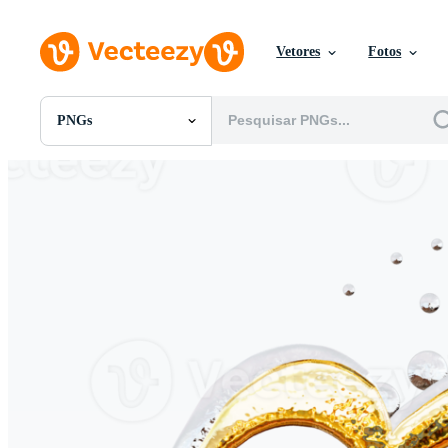
Vetores
Fotos
PNGs
Todas Imagens
Fotos
PNGs
PSDs
SVGs
Modelos
Vetores
Videos
Motion graphics
Imagens Editoriais
Eventos Editoriais