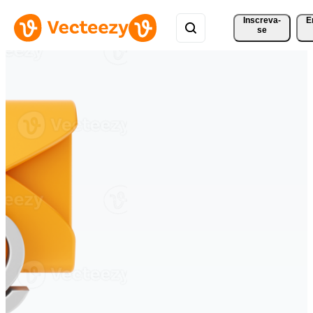
Inscreva-
E
se