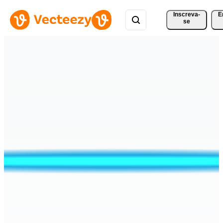
Inscreva-
E
se