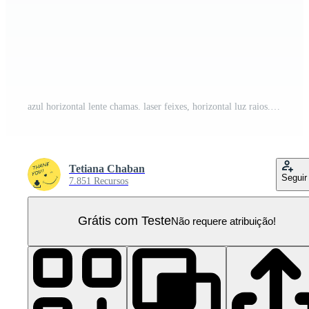
azul horizontal lente chamas. laser feixes, horizontal luz raios. lindo luz chamas. brilhando listras em transparente fundo. brilhando listras. luminoso abstrato espumante. laser feixes. PNG Pro
Tetiana Chaban
Seguir
7.851 Recursos
Grátis com Teste
Não requere atribuição!