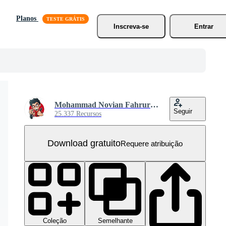
Planos
Inscreva-se
Entrar
Mohammad Novian Fahrurriza
Seguir
25.337 Recursos
Download gratuito
Requere atribuição
Coleção
Semelhante