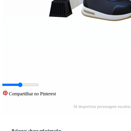
Compartilhar no Pinterest
3d desportista personagem escultu
Palavras-chave relacionadas