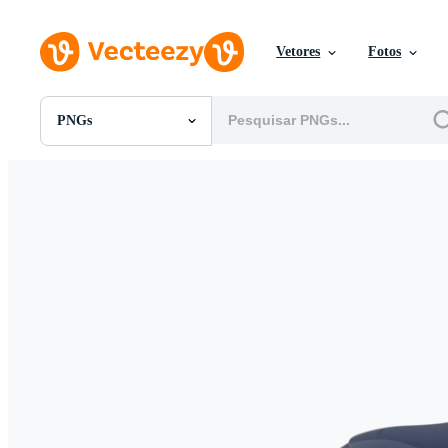
Vetores
Fotos
PNGs
Todas Imagens
Fotos
PNGs
PSDs
SVGs
Modelos
Vetores
Videos
Motion graphics
Imagens Editoriais
Eventos Editoriais