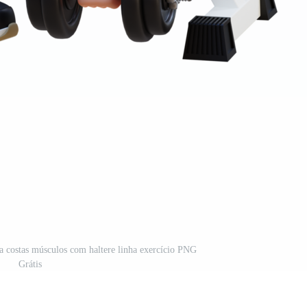
ra costas músculos com haltere linha exercício PNG
Grátis