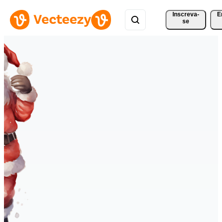
Inscreva-
E
se