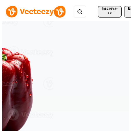
Inscreva-
E
se