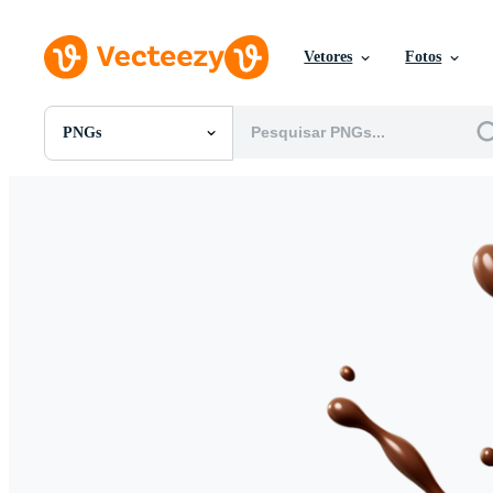
Vetores
Fotos
PNGs
Todas Imagens
Fotos
PNGs
PSDs
SVGs
Modelos
Vetores
Videos
Motion graphics
Imagens Editoriais
Eventos Editoriais