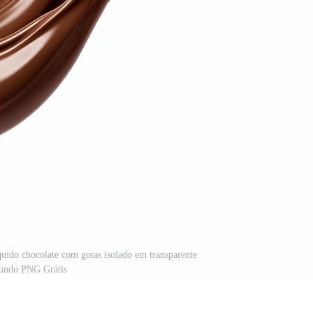
quido chocolate com gotas isolado em transparente
undo PNG Grátis