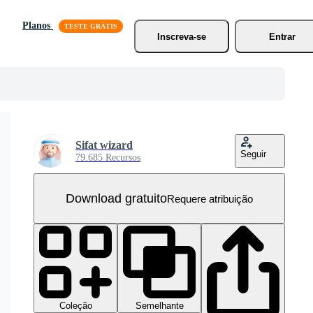
Planos
Inscreva-se
Entrar
Sifat wizard
Seguir
79.685 Recursos
Download gratuito
Requere atribuição
Coleção
Semelhante