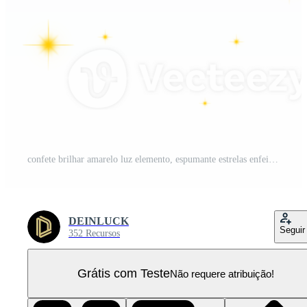
confete brilhar amarelo luz elemento, espumante estrelas enfeite amarelo luz Projeto Preto fundo PNG Pro
DEINLUCK
Seguir
352 Recursos
Grátis com Teste
Não requere atribuição!