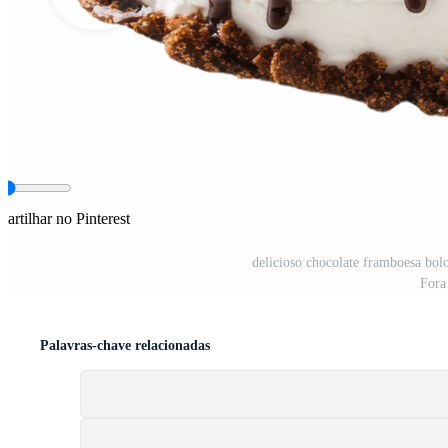
artilhar no Pinterest
delicioso chocolate framboesa bol
Fora
Palavras-chave relacionadas