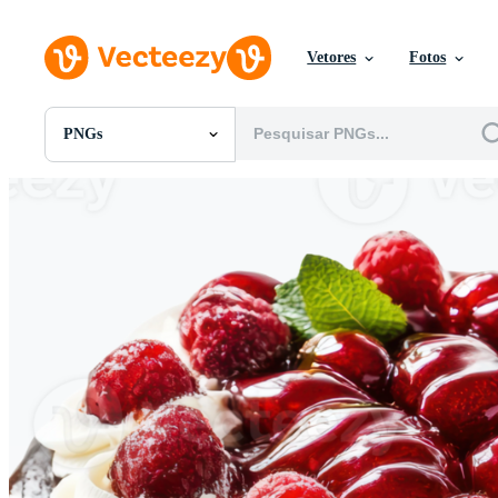
Vetores
Fotos
PNGs
Todas Imagens
Fotos
PNGs
PSDs
SVGs
Modelos
Vetores
Videos
Motion graphics
Imagens Editoriais
Eventos Editoriais