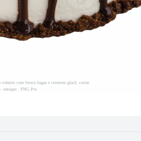
o coberto com fresco bagas e cremoso glacê, cortar
 - estoque . PNG Pro