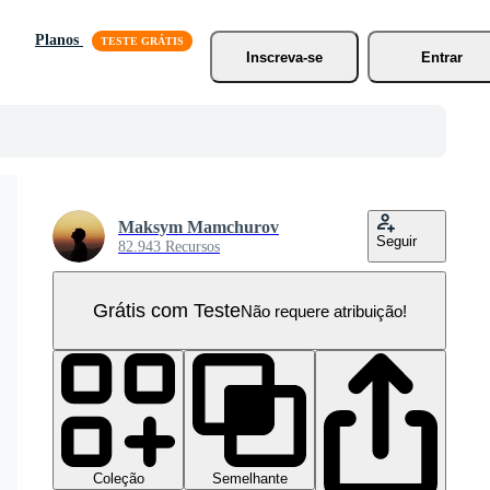
Planos
Inscreva-se
Entrar
Maksym Mamchurov
Seguir
82.943 Recursos
Grátis com Teste
Não requere atribuição!
Coleção
Semelhante