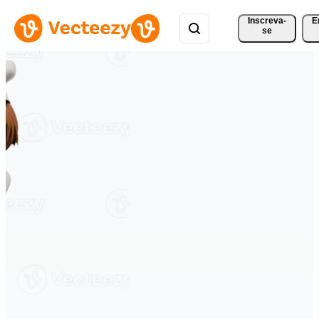
Inscreva-
E
se