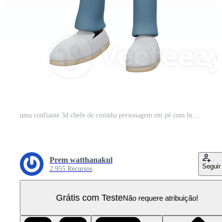
uma confiante 3d chefe de cozinha personagem em pé com braços guardada, segurando uma concha dentro 1 mão. a chefe de cozinha é sorridente e vestindo uma branco uniforme e chefe de cozinha chapéu, expressando Liderança dentro a cozinha. PNG Pro
Prem watthanakul
Seguir
2.955 Recursos
Grátis com Teste
Não requere atribuição!