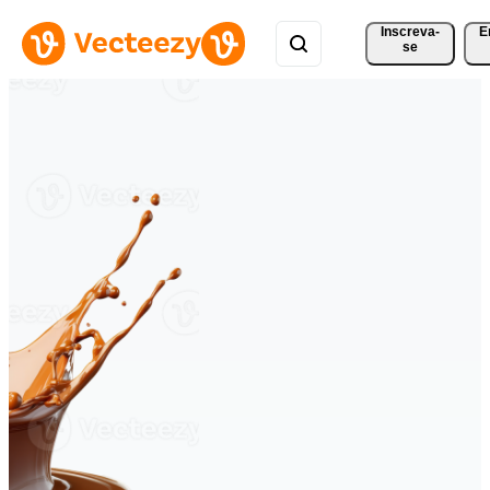
Inscreva-
E
se