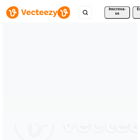
Inscreva-
E
se