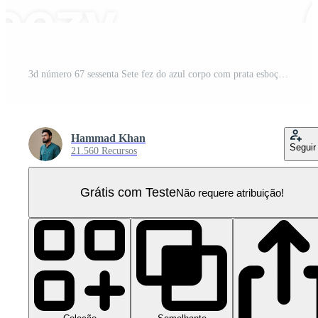
3d número 67 sessenta Sete fez do azul corpo com prata esboço 3d ilustração PNG Pro
Hammad Khan
Seguir
21.560 Recursos
Grátis com Teste
Não requere atribuição!