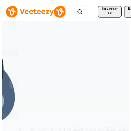
Inscreva-
E
se