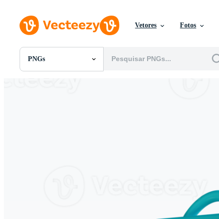
Vetores
Fotos
PNGs
Todas Imagens
Fotos
PNGs
PSDs
SVGs
Modelos
Vetores
Videos
Motion graphics
Imagens Editoriais
Eventos Editoriais