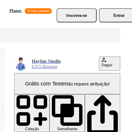
Planos
Inscreva-se
Entrar
Hayfan Studio
Seguir
8.975 Recursos
Grátis com Teste
Não requere atribuição!
Coleção
Semelhante