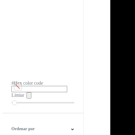
#Hex color code
Limiar
Ordenar por