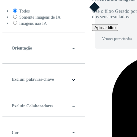
Use o filtro Gerado po
Todos
dos seus resultados.
Somente imagens de IA
Imagens não IA
Aplicar filtro
Vetores patrocinadas
Orientação
Horizontal
Vertical
Quadrado
Panorâmico
Excluir palavras-chave
Excluir Colaboradores
Cor