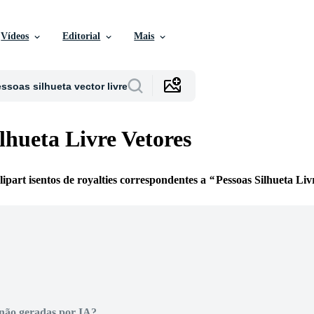
Vídeos
Editorial
Mais
lhueta Livre Vetores
clipart isentos de royalties correspondentes a
Pessoas Silhueta Liv
não geradas por IA?