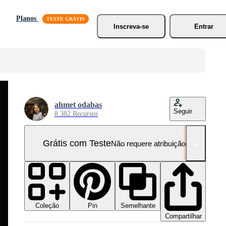
Planos
Inscreva-se
Entrar
ahmet odabas
Seguir
8.382 Recursos
Grátis com Teste
Não requere atribuição!
Coleção
Semelhante
Pin
Compartilhar