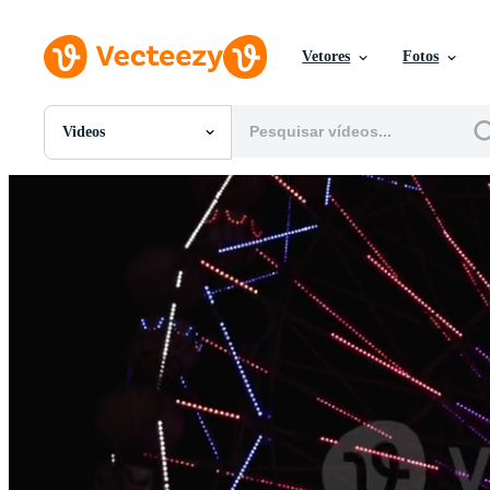
Vetores
Fotos
Videos
Todas Imagens
Fotos
PNGs
PSDs
SVGs
Modelos
Vetores
Videos
Motion graphics
Imagens Editoriais
Eventos Editoriais