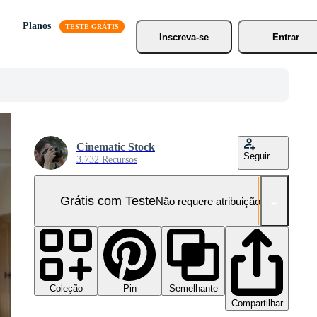
Planos
Inscreva-se
Entrar
Cinematic Stock
Seguir
3.732 Recursos
Grátis com Teste
Não requere atribuição!
Coleção
Semelhante
Pin
Compartilhar