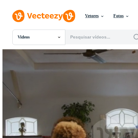
Vetores
Fotos
Videos
Todas Imagens
Fotos
PNGs
PSDs
SVGs
Modelos
Vetores
Videos
Motion graphics
Imagens Editoriais
Eventos Editoriais