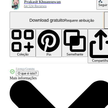
Prakasit Khuansuwan
Seguir
64.524 Recursos
Download gratuito
Requere atribuição
Coleção
Semelhante
Pin
Compartilh
Licença Gratuita
O que é isto?
Mais informações