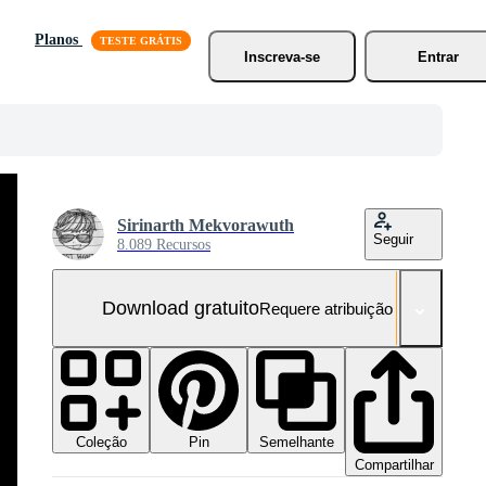
Planos
Inscreva-se
Entrar
Sirinarth Mekvorawuth
Seguir
8.089 Recursos
Download gratuito
Requere atribuição
Coleção
Semelhante
Pin
Compartilhar