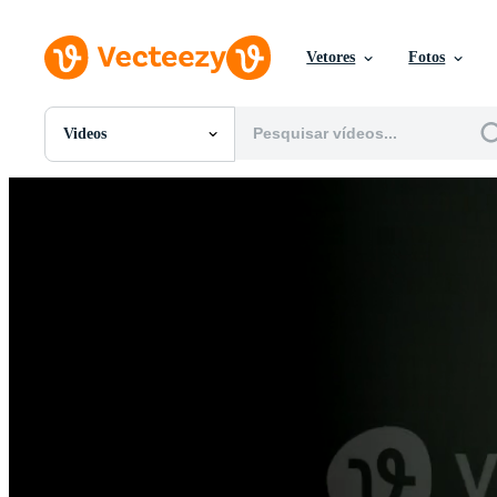
Vetores
Fotos
Videos
Todas Imagens
Fotos
PNGs
PSDs
SVGs
Modelos
Vetores
Videos
Motion graphics
Imagens Editoriais
Eventos Editoriais