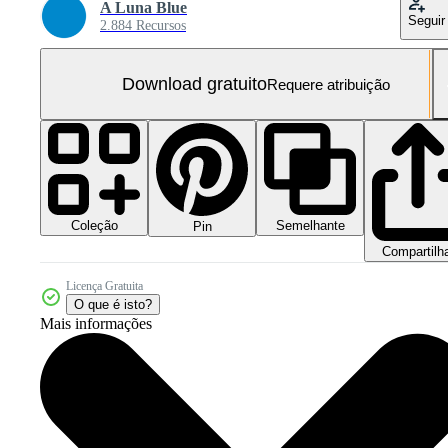
A Luna Blue
Seguir
2.884 Recursos
Download gratuito
Requere atribuição
Coleção
Semelhante
Pin
Compartilh
Licença Gratuita
O que é isto?
Mais informações