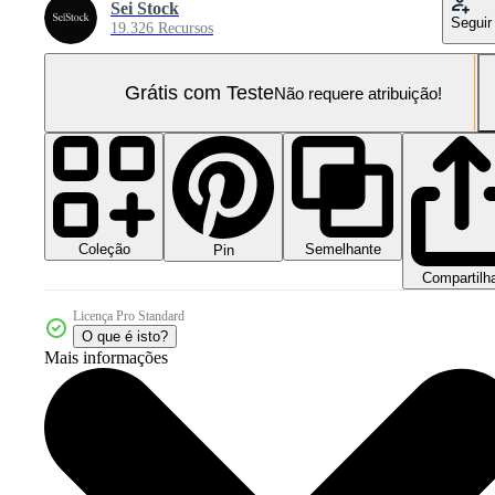
Sei Stock
Seguir
19.326 Recursos
Grátis com Teste
Não requere atribuição!
Coleção
Semelhante
Pin
Compartilh
Licença Pro Standard
O que é isto?
Mais informações