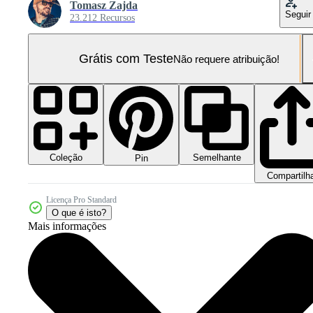
Tomasz Zajda
Seguir
23.212 Recursos
Grátis com Teste
Não requere atribuição!
Coleção
Semelhante
Pin
Compartilh
Licença Pro Standard
O que é isto?
Mais informações