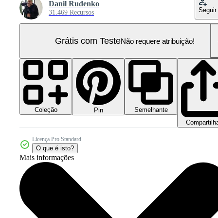
Danil Rudenko
Seguir
31.469 Recursos
Grátis com Teste
Não requere atribuição!
Coleção
Semelhante
Pin
Compartilh
Licença Pro Standard
O que é isto?
Mais informações