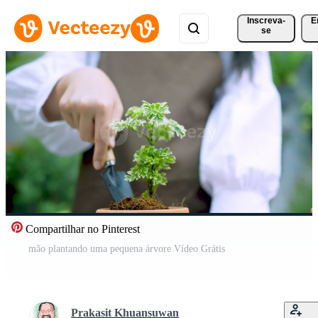
Inscreva-
E
se
Compartilhar no Pinterest
mão plantando uma pequena árvore Vídeo Grátis
Prakasit Khuansuwan