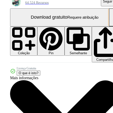
Seguir
64.524 Recursos
Download gratuito
Requere atribuição
Coleção
Semelhante
Pin
Compartilh
Licença Gratuita
O que é isto?
Mais informações