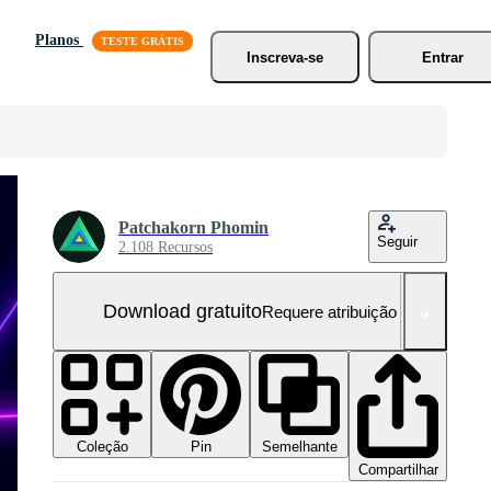
Planos
Inscreva-se
Entrar
Patchakorn Phomin
Seguir
2.108 Recursos
Download gratuito
Requere atribuição
Coleção
Semelhante
Pin
Compartilhar