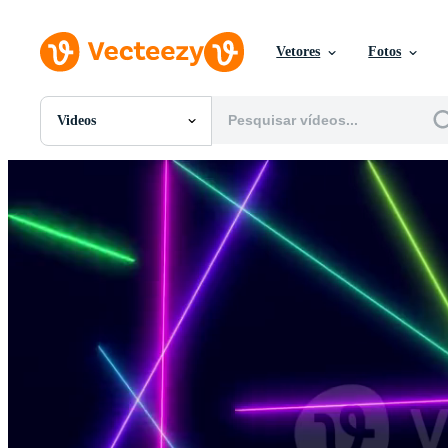
Vetores
Fotos
Videos
Todas Imagens
Fotos
PNGs
PSDs
SVGs
Modelos
Vetores
Videos
Motion graphics
Imagens Editoriais
Eventos Editoriais