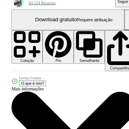
Seguir
64.524 Recursos
Download gratuito
Requere atribuição
Coleção
Semelhante
Pin
Compartilh
Licença Gratuita
O que é isto?
Mais informações