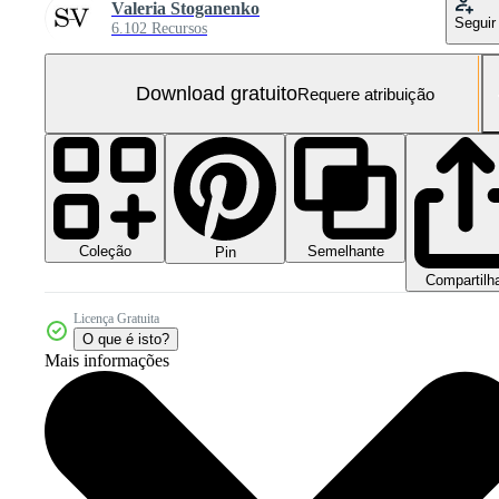
Valeria Stoganenko
Seguir
6.102 Recursos
Download gratuito
Requere atribuição
Coleção
Semelhante
Pin
Compartilh
Licença Gratuita
O que é isto?
Mais informações