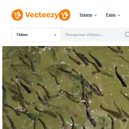
Vetores
Fotos
Videos
Todas Imagens
Fotos
PNGs
PSDs
SVGs
Modelos
Vetores
Videos
Motion graphics
Imagens Editoriais
Eventos Editoriais