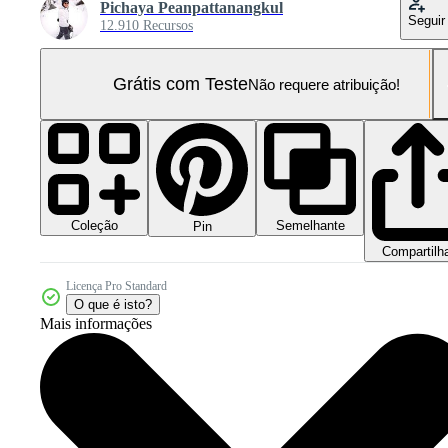
Pichaya Peanpattanangkul
Seguir
12.910 Recursos
Grátis com Teste
Não requere atribuição!
Coleção
Semelhante
Pin
Compartilh
Licença Pro Standard
O que é isto?
Mais informações