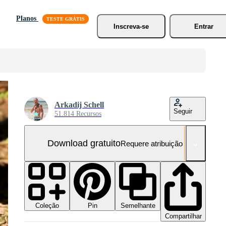
Planos
Inscreva-se
Entrar
Arkadij Schell
Seguir
51.814 Recursos
Download gratuito
Requere atribuição
Coleção
Semelhante
Pin
Compartilhar