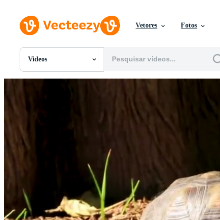
Vetores
Fotos
Videos
Todas Imagens
Fotos
PNGs
PSDs
SVGs
Modelos
Vetores
Videos
Motion graphics
Imagens Editoriais
Eventos Editoriais