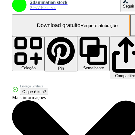
2danimation stock
Seguir
2.977 Recursos
Download gratuito
Requere atribuição
Coleção
Semelhante
Pin
Compartilh
Licença Gratuita
O que é isto?
Mais informações