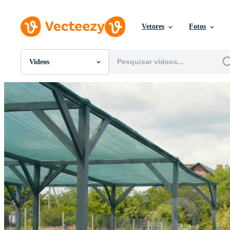
Vetores
Fotos
Videos
Todas Imagens
Fotos
PNGs
PSDs
SVGs
Modelos
Vetores
Videos
Motion graphics
Imagens Editoriais
Eventos Editoriais