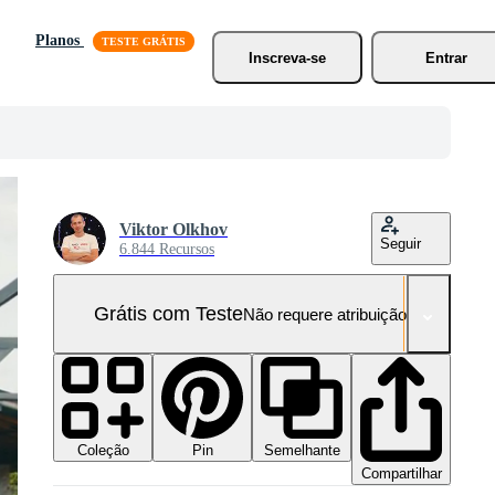
Planos
Inscreva-se
Entrar
Viktor Olkhov
Seguir
6.844 Recursos
Grátis com Teste
Não requere atribuição!
Coleção
Semelhante
Pin
Compartilhar