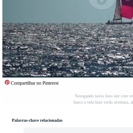
Compartilhar no Pinterest
Navegando navio luxo iate com ver
barco a vela luxo verão aventura, 
Palavras-chave relacionadas