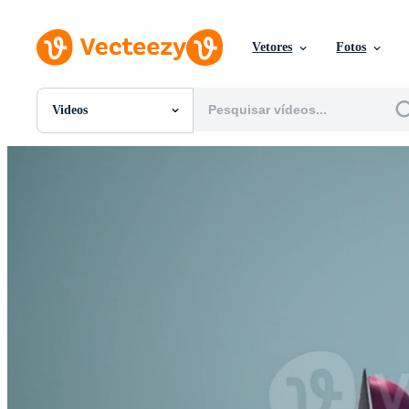
Vetores
Fotos
Videos
Todas Imagens
Fotos
PNGs
PSDs
SVGs
Modelos
Vetores
Videos
Motion graphics
Imagens Editoriais
Eventos Editoriais