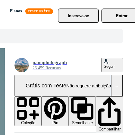
Planos
Inscreva-se
Entrar
panophotograph
Seguir
26.459 Recursos
Grátis com Teste
Não requere atribuição!
Coleção
Semelhante
Pin
Compartilhar